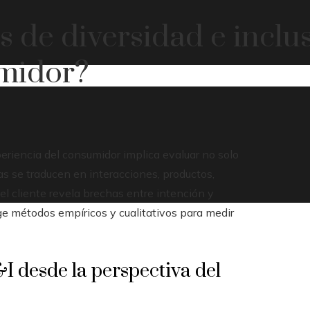
s de diversidad e inclu
umidor?
periencia del consumidor implica evaluar no solo
as se traducen en interacciones, productos,
l cliente revela brechas entre intención y
xige métodos empíricos y cualitativos para medir
&I desde la perspectiva del