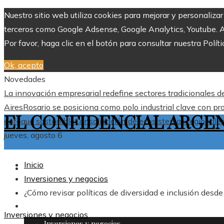
Nuestro sitio web utiliza cookies para mejorar y personaliza
terceros como Google Adsense, Google Analytics, Youtube. Al 
Por favor, haga clic en el botón para consultar nuestra Políti
Ok, acepto
Novedades
La innovación empresarial redefine sectores tradicionales 
Aires
Rosario se posiciona como polo industrial clave con pr
EL CONFIDENCIAL ARGE
enfoque sostenible
Consolidación de ecosistemas regionales 
jueves, agosto 6
Inicio
ARGENTINA
Inversiones y negocios
¿Cómo revisar políticas de diversidad e inclusión desd
MÁS
Inversiones y negocios
Inversiones y negocios