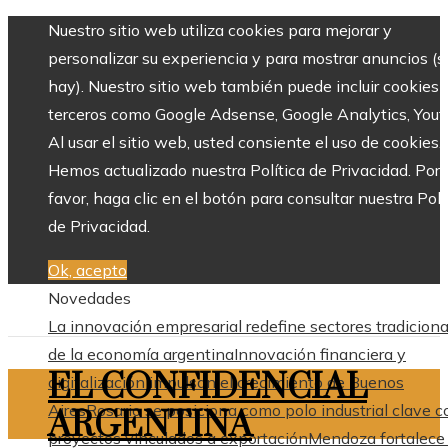
Nuestro sitio web utiliza cookies para mejorar y
personalizar su experiencia y para mostrar anuncios (si
hay). Nuestro sitio web también puede incluir cookies 
terceros como Google Adsense, Google Analytics, Yout
Al usar el sitio web, usted consiente el uso de cookies.
Hemos actualizado nuestra Política de Privacidad. Por
favor, haga clic en el botón para consultar nuestra Polí
de Privacidad.
Ok, acepto
Novedades
La innovación empresarial redefine sectores tradiciona
de la economía argentina
Innovación financiera y
EL CONFIDENCIAL
digitalización impulsan el crecimiento de Buenos
Aires
Rosario se posiciona como polo industrial clave c
ARGENTINA
proyectos vinculados a exportación
Mendoza fortalece 