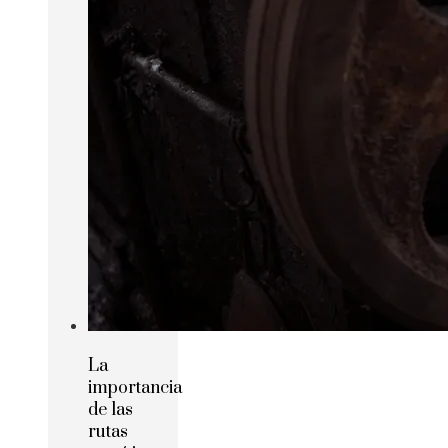
La
importancia
de las
rutas