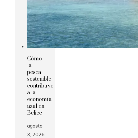
Cómo
la
pesca
sostenible
contribuye
a la
economía
azul en
Belice
agosto
3, 2026