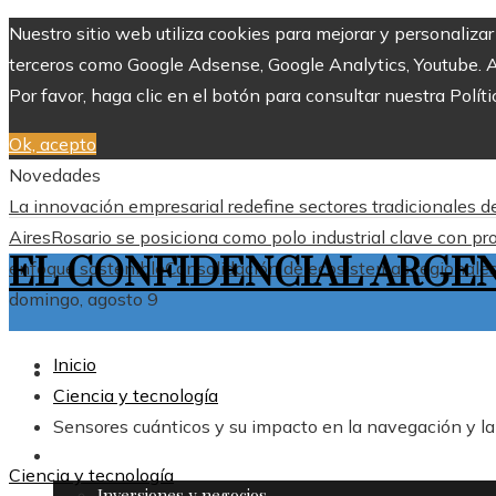
Nuestro sitio web utiliza cookies para mejorar y personaliza
terceros como Google Adsense, Google Analytics, Youtube. Al 
Por favor, haga clic en el botón para consultar nuestra Políti
Ok, acepto
Novedades
La innovación empresarial redefine sectores tradicionales 
Aires
Rosario se posiciona como polo industrial clave con pr
EL CONFIDENCIAL ARGE
enfoque sostenible
Consolidación de ecosistemas regionales 
domingo, agosto 9
Inicio
ARGENTINA
Ciencia y tecnología
Sensores cuánticos y su impacto en la navegación y l
MÁS
Ciencia y tecnología
Inversiones y negocios