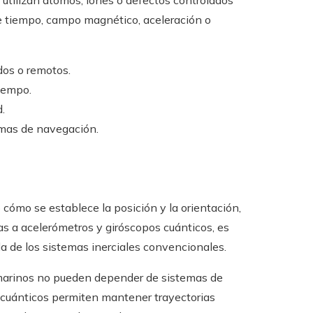
s utilizan átomos, iones o defectos controlados
de tiempo, campo magnético, aceleración o
dos o remotos.
tiempo.
.
emas de navegación.
cómo se establece la posición y la orientación,
s a acelerómetros y giróscopos cuánticos, es
a de los sistemas inerciales convencionales.
marinos no pueden depender de sistemas de
s cuánticos permiten mantener trayectorias