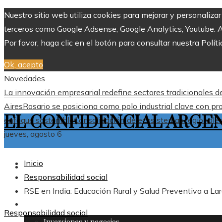
Nuestro sitio web utiliza cookies para mejorar y personaliza
terceros como Google Adsense, Google Analytics, Youtube. Al 
Por favor, haga clic en el botón para consultar nuestra Políti
Ok, acepto
Novedades
La innovación empresarial redefine sectores tradicionales 
Aires
Rosario se posiciona como polo industrial clave con pr
EL CONFIDENCIAL ARGE
enfoque sostenible
Consolidación de ecosistemas regionales 
jueves, agosto 6
Inicio
ARGENTINA
Responsabilidad social
RSE en India: Educación Rural y Salud Preventiva a La
MÁS
Responsabilidad social
Inversiones y negocios