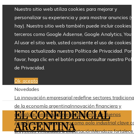
Nuestro sitio web utiliza cookies para mejorar y
personalizar su experiencia y para mostrar anuncios (si
hay). Nuestro sitio web también puede incluir cookies 
terceros como Google Adsense, Google Analytics, Yout
Al usar el sitio web, usted consiente el uso de cookies.
Hemos actualizado nuestra Política de Privacidad. Por
favor, haga clic en el botón para consultar nuestra Polí
de Privacidad.
Ok, acepto
Novedades
La innovación empresarial redefine sectores tradiciona
de la economía argentina
Innovación financiera y
EL CONFIDENCIAL
digitalización impulsan el crecimiento de Buenos
Aires
Rosario se posiciona como polo industrial clave c
ARGENTINA
proyectos vinculados a exportación
Mendoza fortalece 