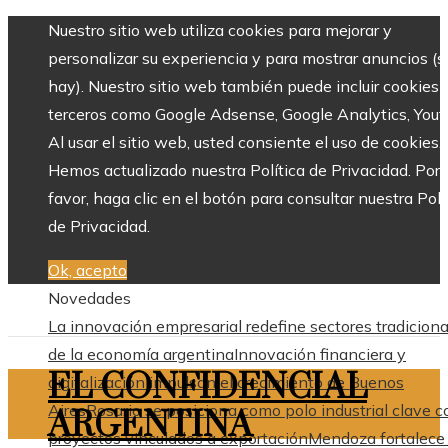
Nuestro sitio web utiliza cookies para mejorar y
personalizar su experiencia y para mostrar anuncios (si
hay). Nuestro sitio web también puede incluir cookies 
terceros como Google Adsense, Google Analytics, Yout
Al usar el sitio web, usted consiente el uso de cookies.
Hemos actualizado nuestra Política de Privacidad. Por
favor, haga clic en el botón para consultar nuestra Polí
de Privacidad.
Ok, acepto
Novedades
La innovación empresarial redefine sectores tradiciona
de la economía argentina
Innovación financiera y
EL CONFIDENCIAL
digitalización impulsan el crecimiento de Buenos
Aires
Rosario se posiciona como polo industrial clave c
ARGENTINA
proyectos vinculados a exportación
Mendoza fortalece 