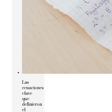
Las
ecuaciones
clave
que
definieron
el