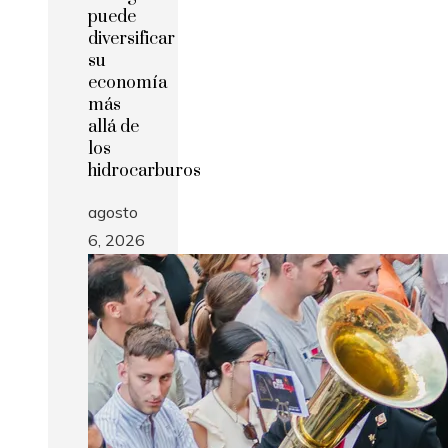
puede
diversificar
su
economía
más
allá de
los
hidrocarburos
agosto
6, 2026