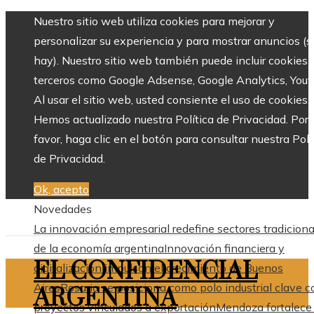
Nuestro sitio web utiliza cookies para mejorar y
personalizar su experiencia y para mostrar anuncios (si
hay). Nuestro sitio web también puede incluir cookies 
terceros como Google Adsense, Google Analytics, Yout
Al usar el sitio web, usted consiente el uso de cookies.
Hemos actualizado nuestra Política de Privacidad. Por
favor, haga clic en el botón para consultar nuestra Polí
de Privacidad.
Ok, acepto
Novedades
La innovación empresarial redefine sectores tradiciona
de la economía argentina
Innovación financiera y
EL CONFIDENCIAL
digitalización impulsan el crecimiento de Buenos
Aires
Rosario se posiciona como polo industrial clave c
ARGENTINA
proyectos vinculados a exportación
Mendoza fortalece 