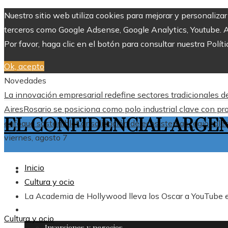
Nuestro sitio web utiliza cookies para mejorar y personaliza
terceros como Google Adsense, Google Analytics, Youtube. Al 
Por favor, haga clic en el botón para consultar nuestra Políti
Ok, acepto
Novedades
La innovación empresarial redefine sectores tradicionales 
Aires
Rosario se posiciona como polo industrial clave con pr
EL CONFIDENCIAL ARGE
enfoque sostenible
Consolidación de ecosistemas regionales 
viernes, agosto 7
Inicio
ARGENTINA
Cultura y ocio
La Academia de Hollywood lleva los Oscar a YouTube
MÁS
Cultura y ocio
Inversiones y negocios