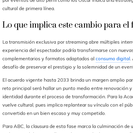
por eventos de alto perfil como los Oscar indica una estrate
cultural de primera línea.
Lo que implica este cambio para el 
La transmisión exclusiva por streaming abre múltiples interr
experiencia del espectador podría transformarse con nuevas
complementarios y formatos adaptados al
consumo digital
.
desafío de preservar el prestigio y la solemnidad de un event
El acuerdo vigente hasta 2033 brinda un margen amplio para 
reto principal será hallar un punto medio entre renovación y 
identidad durante el proceso de transformación. Para la Acad
vuelve cultural, pues implica replantear su vínculo con el p
convertido en un bien escaso y muy competido.
Para ABC, la clausura de esta fase marca la culminación de u