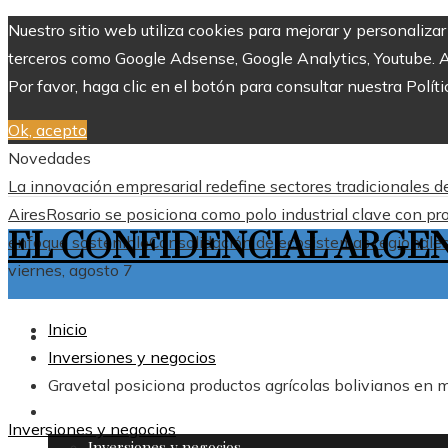
Nuestro sitio web utiliza cookies para mejorar y personaliza
terceros como Google Adsense, Google Analytics, Youtube. Al 
Por favor, haga clic en el botón para consultar nuestra Políti
Ok, acepto
Novedades
La innovación empresarial redefine sectores tradicionales 
Aires
Rosario se posiciona como polo industrial clave con pr
EL CONFIDENCIAL ARGE
enfoque sostenible
Consolidación de ecosistemas regionales 
viernes, agosto 7
Inicio
ARGENTINA
Inversiones y negocios
Gravetal posiciona productos agrícolas bolivianos en 
MÁS
Inversiones y negocios
Inversiones y negocios