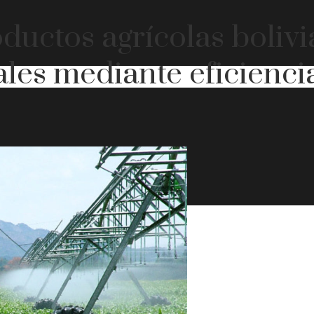
ductos agrícolas boliv
les mediante eficienci