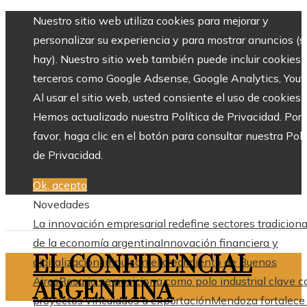
Nuestro sitio web utiliza cookies para mejorar y
personalizar su experiencia y para mostrar anuncios (si
hay). Nuestro sitio web también puede incluir cookies 
terceros como Google Adsense, Google Analytics, Yout
Al usar el sitio web, usted consiente el uso de cookies.
Hemos actualizado nuestra Política de Privacidad. Por
favor, haga clic en el botón para consultar nuestra Polí
de Privacidad.
Ok, acepto
Novedades
La innovación empresarial redefine sectores tradiciona
de la economía argentina
Innovación financiera y
EL CONFIDENCIAL
digitalización impulsan el crecimiento de Buenos
Aires
Rosario se posiciona como polo industrial clave c
ARGENTINA
proyectos vinculados a exportación
Mendoza fortalece 