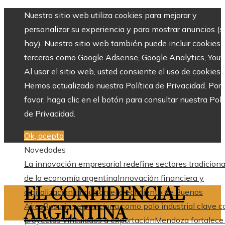
Nuestro sitio web utiliza cookies para mejorar y
personalizar su experiencia y para mostrar anuncios (si
hay). Nuestro sitio web también puede incluir cookies 
terceros como Google Adsense, Google Analytics, Yout
Al usar el sitio web, usted consiente el uso de cookies.
Hemos actualizado nuestra Política de Privacidad. Por
favor, haga clic en el botón para consultar nuestra Polí
de Privacidad.
Ok, acepto
Novedades
La innovación empresarial redefine sectores tradiciona
de la economía argentina
Innovación financiera y
EL CONFIDENCIAL
digitalización impulsan el crecimiento de Buenos
Aires
Rosario se posiciona como polo industrial clave c
ARGENTINA
proyectos vinculados a exportación
Mendoza fortalece 