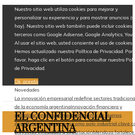
Nuestro sitio web utiliza cookies para mejorar y
personalizar su experiencia y para mostrar anuncios (si
hay). Nuestro sitio web también puede incluir cookies 
terceros como Google Adsense, Google Analytics, Yout
Al usar el sitio web, usted consiente el uso de cookies.
Hemos actualizado nuestra Política de Privacidad. Por
favor, haga clic en el botón para consultar nuestra Polí
de Privacidad.
Ok, acepto
Novedades
La innovación empresarial redefine sectores tradiciona
de la economía argentina
Innovación financiera y
EL CONFIDENCIAL
digitalización impulsan el crecimiento de Buenos
Aires
Rosario se posiciona como polo industrial clave c
ARGENTINA
proyectos vinculados a exportación
Mendoza fortalece 