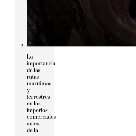
La
importancia
de las
rutas
marítimas
y
terrestres
en los
imperios
comerciales
antes
de la