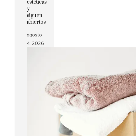
estéticas
y
siguen
abiertos
agosto
4, 2026