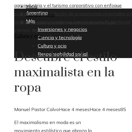
agroindustria y el turismo corporativo con enfoque
Inicio
Argentina
sostenible
Consolidación de ecosistemas regionales e
Cultura y ocio
Más
Argentina como estrategia para el desarrollo territorial
Descubre el estilo maximalista en la ropa
Inversiones y negocios
viernes, agosto 7
Cultura y ocio
Ciencia y tecnología
Cultura y ocio
Descubre el estilo
Responsabilidad social
maximalista en la
ropa
Manuel Pastor Calvo
Hace 4 meses
Hace 4 meses
85
El maximalismo en moda es un
movimiento estilístico que abraza la