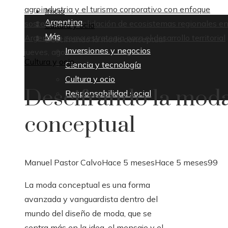
agroindustria y el turismo corporativo con enfoque
Inicio
Argentina
sostenible
Consolidación de ecosistemas regionales e
Cultura y ocio
Más
Argentina como estrategia para el desarrollo territorial
Descifrando la moda conceptual
Inversiones y negocios
jueves, agosto 6
Cultura y ocio
Ciencia y tecnología
Cultura y ocio
Descifrando la mod
Responsabilidad social
conceptual
Manuel Pastor Calvo
Hace 5 meses
Hace 5 meses
99
La moda conceptual es una forma
avanzada y vanguardista dentro del
mundo del diseño de moda, que se
centra más en la idea, el mensaje y el