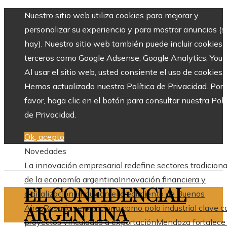
Nuestro sitio web utiliza cookies para mejorar y
personalizar su experiencia y para mostrar anuncios (si
hay). Nuestro sitio web también puede incluir cookies 
terceros como Google Adsense, Google Analytics, Yout
Al usar el sitio web, usted consiente el uso de cookies.
Hemos actualizado nuestra Política de Privacidad. Por
favor, haga clic en el botón para consultar nuestra Polí
de Privacidad.
Ok, acepto
Novedades
La innovación empresarial redefine sectores tradiciona
de la economía argentina
Innovación financiera y
EL CONFIDENCIAL
digitalización impulsan el crecimiento de Buenos
Aires
Rosario se posiciona como polo industrial clave c
ARGENTINA
proyectos vinculados a exportación
Mendoza fortalece 