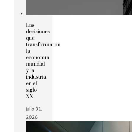
Las
decisiones
que
transformaron
la
economía
mundial
y la
industria
en el
siglo
XX
julio 31,
2026