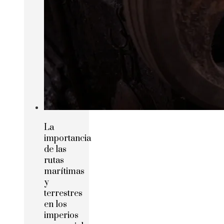
La
importancia
de las
rutas
marítimas
y
terrestres
en los
imperios