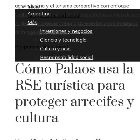
agroindustria y el turismo corporativo con enfoque
Inicio
Argentina
sostenible
Consolidación de ecosistemas regionales e
Responsabilidad social
Más
Argentina como estrategia para el desarrollo territorial
Cómo Palaos usa la RSE turística para proteger
Inversiones y negocios
domingo, agosto 9
arrecifes y cultura
Ciencia y tecnología
Responsabilidad social
Cultura y ocio
Responsabilidad social
Cómo Palaos usa la
RSE turística para
proteger arrecifes y
cultura