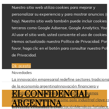
Nuestro sitio web utiliza cookies para mejorar y
personalizar su experiencia y para mostrar anuncios (si
hay). Nuestro sitio web también puede incluir cookies 
terceros como Google Adsense, Google Analytics, Yout
Al usar el sitio web, usted consiente el uso de cookies.
Hemos actualizado nuestra Política de Privacidad. Por
favor, haga clic en el botón para consultar nuestra Polí
de Privacidad.
Ok, acepto
Novedades
La innovación empresarial redefine sectores tradiciona
de la economía argentina
Innovación financiera y
EL CONFIDENCIAL
digitalización impulsan el crecimiento de Buenos
Aires
Rosario se posiciona como polo industrial clave c
ARGENTINA
proyectos vinculados a exportación
Mendoza fortalece 