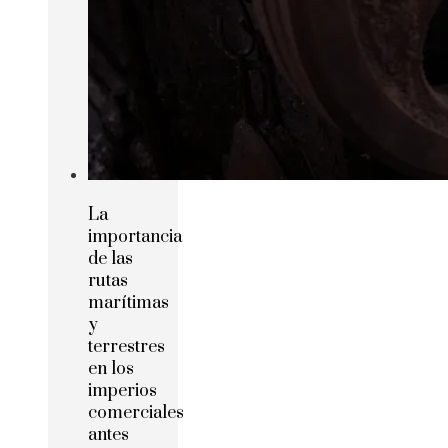
La
importancia
de las
rutas
marítimas
y
terrestres
en los
imperios
comerciales
antes