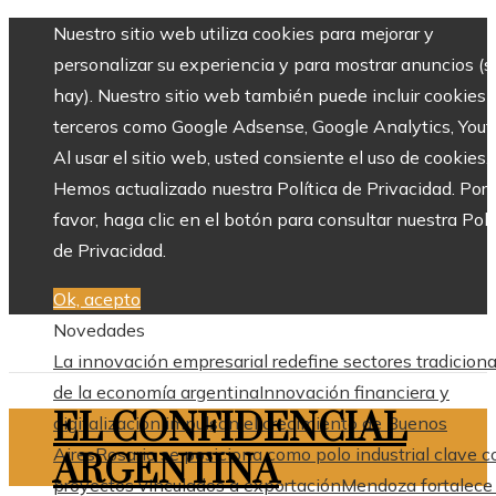
Nuestro sitio web utiliza cookies para mejorar y
personalizar su experiencia y para mostrar anuncios (si
hay). Nuestro sitio web también puede incluir cookies 
terceros como Google Adsense, Google Analytics, Yout
Al usar el sitio web, usted consiente el uso de cookies.
Hemos actualizado nuestra Política de Privacidad. Por
favor, haga clic en el botón para consultar nuestra Polí
de Privacidad.
Ok, acepto
Novedades
La innovación empresarial redefine sectores tradiciona
de la economía argentina
Innovación financiera y
EL CONFIDENCIAL
digitalización impulsan el crecimiento de Buenos
Aires
Rosario se posiciona como polo industrial clave c
ARGENTINA
proyectos vinculados a exportación
Mendoza fortalece 