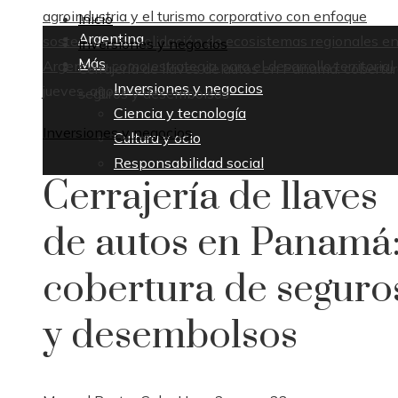
agroindustria y el turismo corporativo con enfoque
Inicio
Argentina
sostenible
Consolidación de ecosistemas regionales e
Inversiones y negocios
Más
Argentina como estrategia para el desarrollo territorial
Cerrajería de llaves de autos en Panamá: cobertu
Inversiones y negocios
jueves, agosto 6
seguros y desembolsos
Ciencia y tecnología
Inversiones y negocios
Cultura y ocio
Responsabilidad social
Cerrajería de llaves
de autos en Panamá
cobertura de seguro
y desembolsos