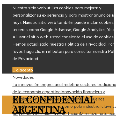
Nuestro sitio web utiliza cookies para mejorar y
personalizar su experiencia y para mostrar anuncios (si
hay). Nuestro sitio web también puede incluir cookies 
terceros como Google Adsense, Google Analytics, Yout
Al usar el sitio web, usted consiente el uso de cookies.
Hemos actualizado nuestra Política de Privacidad. Por
favor, haga clic en el botón para consultar nuestra Polí
de Privacidad.
Ok, acepto
Novedades
La innovación empresarial redefine sectores tradiciona
de la economía argentina
Innovación financiera y
EL CONFIDENCIAL
digitalización impulsan el crecimiento de Buenos
Aires
Rosario se posiciona como polo industrial clave c
ARGENTINA
proyectos vinculados a exportación
Mendoza fortalece 