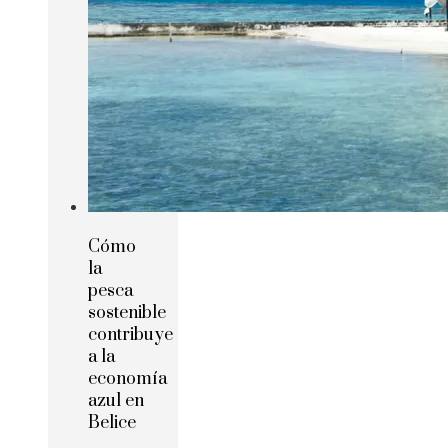
Cómo
la
pesca
sostenible
contribuye
a la
economía
azul en
Belice