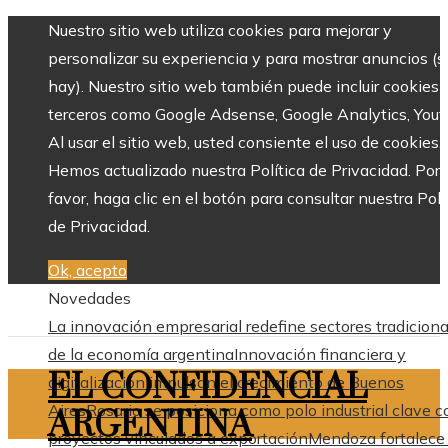
Nuestro sitio web utiliza cookies para mejorar y
personalizar su experiencia y para mostrar anuncios (si
hay). Nuestro sitio web también puede incluir cookies 
terceros como Google Adsense, Google Analytics, Yout
Al usar el sitio web, usted consiente el uso de cookies.
Hemos actualizado nuestra Política de Privacidad. Por
favor, haga clic en el botón para consultar nuestra Polí
de Privacidad.
Ok, acepto
Novedades
La innovación empresarial redefine sectores tradiciona
de la economía argentina
Innovación financiera y
EL CONFIDENCIAL
digitalización impulsan el crecimiento de Buenos
Aires
Rosario se posiciona como polo industrial clave c
ARGENTINA
proyectos vinculados a exportación
Mendoza fortalece 