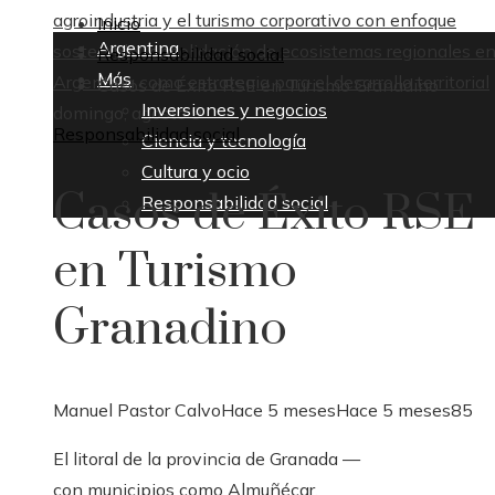
agroindustria y el turismo corporativo con enfoque
Inicio
Argentina
sostenible
Consolidación de ecosistemas regionales e
Responsabilidad social
Más
Argentina como estrategia para el desarrollo territorial
Casos de Éxito RSE en Turismo Granadino
Inversiones y negocios
domingo, agosto 9
Responsabilidad social
Ciencia y tecnología
Cultura y ocio
Casos de Éxito RSE
Responsabilidad social
en Turismo
Granadino
Manuel Pastor Calvo
Hace 5 meses
Hace 5 meses
85
El litoral de la provincia de Granada —
con municipios como Almuñécar,