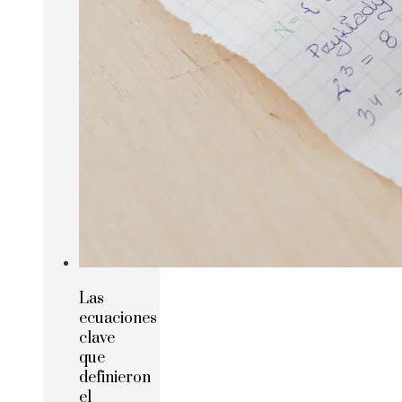
Las
ecuaciones
clave
que
definieron
el