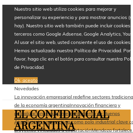
Nuestro sitio web utiliza cookies para mejorar y
personalizar su experiencia y para mostrar anuncios (si
hay). Nuestro sitio web también puede incluir cookies 
terceros como Google Adsense, Google Analytics, Yout
Al usar el sitio web, usted consiente el uso de cookies.
Hemos actualizado nuestra Política de Privacidad. Por
favor, haga clic en el botón para consultar nuestra Polí
de Privacidad.
Ok, acepto
Novedades
La innovación empresarial redefine sectores tradiciona
de la economía argentina
Innovación financiera y
EL CONFIDENCIAL
digitalización impulsan el crecimiento de Buenos
Aires
Rosario se posiciona como polo industrial clave c
ARGENTINA
proyectos vinculados a exportación
Mendoza fortalece 